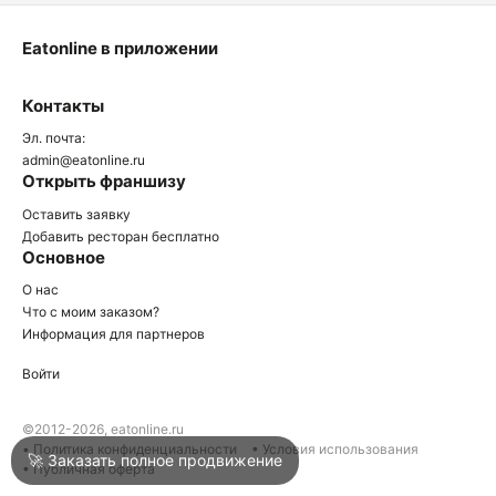
Eatonline в приложении
О
Контакты
О
Эл. почта:
admin@eatonline.ru
Открыть франшизу
Оставить заявку
Добавить ресторан бесплатно
Основное
Войти
О нас
Что с моим заказом?
Информация для партнеров
Город
Анапа
Войти
Написать в техподдержку
©2012-2026, eatonline.ru
• Политика конфиденциальности
• Условия использования
🚀 Заказать полное продвижение
• Публичная оферта