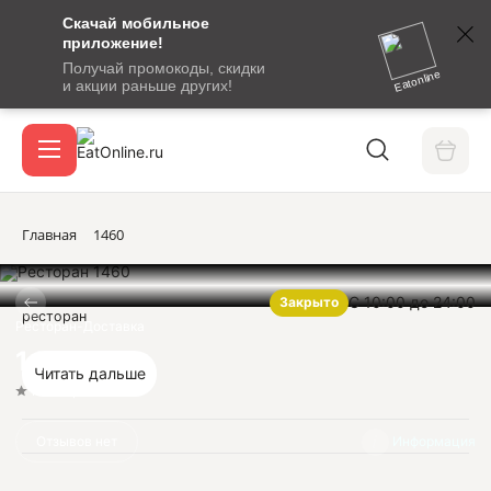
Скачай мобильное
номер
приложение!
SMS-
Получай промокоды, скидки
сообщение
Eatonline
и акции раньше других!
с
Акции
кодом
подтверждения
О сервисе
Главная
1460
С 10:00 до 24:00
Закрыто
Откры
ресторан
Вход / регистрация
Ресторан-Доставка
1460
Читать дальше
Нет оценок
Отзывов нет
Информация