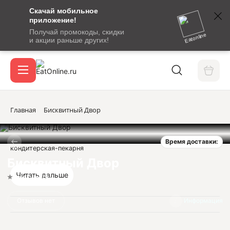
Скачай мобильное
номер
приложение!
SMS-
Получай промокоды, скидки
сообщение
Eatonline
и акции раньше других!
с
Акции
кодом
подтверждения
О сервисе
Главная
Бисквитный Двор
Время доставки:
Откры
кондитерская-пекарня
Вход / регистрация
Бисквитный Двор
Читать дальше
Нет оценок
Отзывов нет
Информация