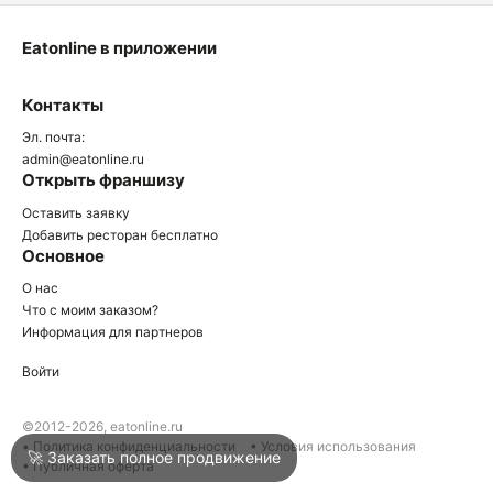
Eatonline в приложении
О
Контакты
О
Эл. почта:
admin@eatonline.ru
Открыть франшизу
Оставить заявку
Добавить ресторан бесплатно
Основное
Войти
О нас
Что с моим заказом?
Информация для партнеров
Город
Анапа
Войти
Написать в техподдержку
©2012-2026, eatonline.ru
• Политика конфиденциальности
• Условия использования
🚀 Заказать полное продвижение
• Публичная оферта