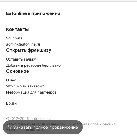
Eatonline в приложении
О
Контакты
О
Эл. почта:
admin@eatonline.ru
Открыть франшизу
Оставить заявку
Добавить ресторан бесплатно
Основное
Войти
О нас
Что с моим заказом?
Информация для партнеров
Город
Анапа
Войти
Написать в техподдержку
©2012-2026, eatonline.ru
• Политика конфиденциальности
• Условия использования
🚀 Заказать полное продвижение
• Публичная оферта