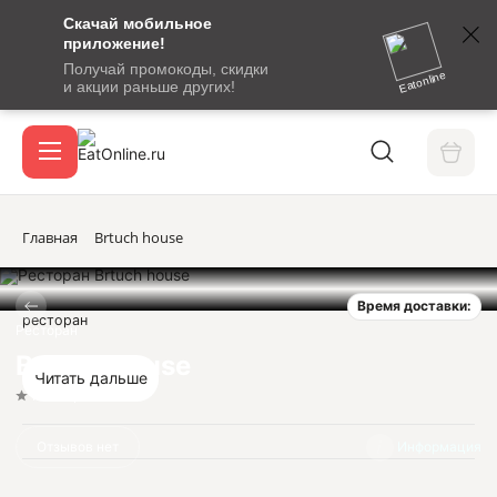
Скачай мобильное
номер
приложение!
SMS-
Получай промокоды, скидки
сообщение
Eatonline
и акции раньше других!
с
Акции
кодом
подтверждения
О сервисе
Главная
Brtuch house
Время доставки:
Откры
ресторан
Вход / регистрация
Ресторан
Brtuch house
Читать дальше
Нет оценок
Отзывов нет
Информация