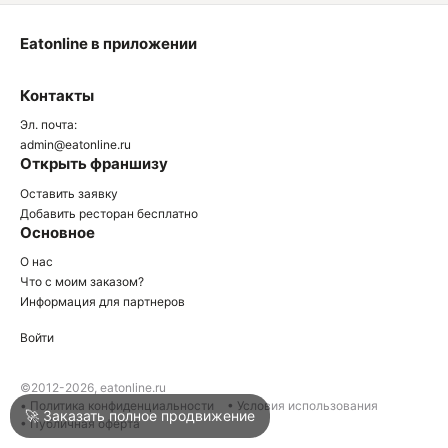
Eatonline в приложении
О
Контакты
О
Эл. почта:
admin@eatonline.ru
Открыть франшизу
Оставить заявку
Добавить ресторан бесплатно
Основное
Войти
О нас
Что с моим заказом?
Информация для партнеров
Город
Анапа
Войти
Написать в техподдержку
©2012-2026, eatonline.ru
• Политика конфиденциальности
• Условия использования
🚀 Заказать полное продвижение
• Публичная оферта