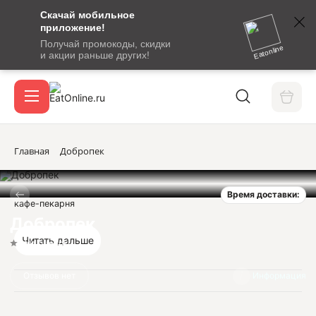
Скачай мобильное
номер
приложение!
SMS-
Получай промокоды, скидки
сообщение
Eatonline
и акции раньше других!
с
Акции
кодом
подтверждения
О сервисе
Главная
Добропек
Время доставки:
Откры
кафе-пекарня
Вход / регистрация
Добропек
Читать дальше
Нет оценок
Отзывов нет
Информация