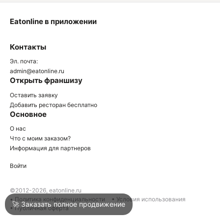
Eatonline в приложении
О
Контакты
О
Эл. почта:
admin@eatonline.ru
Открыть франшизу
Оставить заявку
Добавить ресторан бесплатно
Основное
Войти
О нас
Что с моим заказом?
Информация для партнеров
Город
Анапа
Войти
Написать в техподдержку
©2012-2026, eatonline.ru
• Политика конфиденциальности
• Условия использования
🚀 Заказать полное продвижение
• Публичная оферта