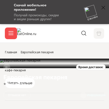
Скачай мобильное
номер
приложение!
SMS-
Получай промокоды, скидки
сообщение
Eatonline
и акции раньше других!
с
Акции
кодом
подтверждения
О сервисе
Главная
Европейская пекарня
Время доставки:
Откры
кафе-пекарня
Вход / регистрация
Европейская пекарня
Читать дальше
Нет оценок
Отзывов нет
Информация