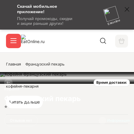
Скачай мобильное
номер
приложение!
SMS-
Получай промокоды, скидки
сообщение
Eatonline
и акции раньше других!
с
Акции
кодом
подтверждения
О сервисе
Главная
Французский пекарь
Время доставки:
Откры
кофейня-пекарня
Вход / регистрация
Кофейня
Французский пекарь
Читать дальше
Нет оценок
Отзывов нет
Информация