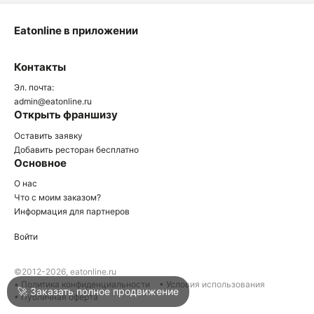
Eatonline в приложении
О
Контакты
О
Эл. почта:
admin@eatonline.ru
Открыть франшизу
Оставить заявку
Добавить ресторан бесплатно
Основное
Войти
О нас
Что с моим заказом?
Информация для партнеров
Город
Анапа
Войти
Написать в техподдержку
©2012-2026, eatonline.ru
• Политика конфиденциальности
• Условия использования
🚀 Заказать полное продвижение
• Публичная оферта