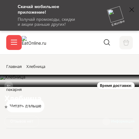
Скачай мобильное
номер
приложение!
SMS-
Получай промокоды, скидки
сообщение
Eatonline
и акции раньше других!
с
Акции
кодом
подтверждения
О сервисе
Главная
Хлебница
Время доставки:
Откры
пекарня
Вход / регистрация
Хлебница
Читать дальше
Нет оценок
Отзывов нет
Информация