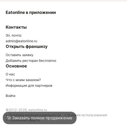
Eatonline в приложении
О
Контакты
О
Эл. почта:
admin@eatonline.ru
Открыть франшизу
Оставить заявку
Добавить ресторан бесплатно
Основное
Войти
О нас
Что с моим заказом?
Информация для партнеров
Город
Анапа
Войти
Написать в техподдержку
©2012-2026, eatonline.ru
• Политика конфиденциальности
• Условия использования
🚀 Заказать полное продвижение
• Публичная оферта