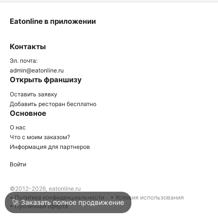
Eatonline в приложении
О
Контакты
О
Эл. почта:
admin@eatonline.ru
Открыть франшизу
Оставить заявку
Добавить ресторан бесплатно
Основное
Войти
О нас
Что с моим заказом?
Информация для партнеров
Город
Анапа
Войти
Написать в техподдержку
©2012-2026, eatonline.ru
• Политика конфиденциальности
• Условия использования
🚀 Заказать полное продвижение
• Публичная оферта