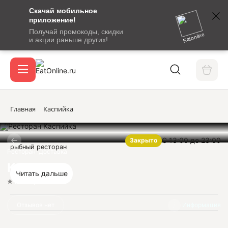
Скачай мобильное
номер
приложение!
SMS-
Получай промокоды, скидки
сообщение
Eatonline
и акции раньше других!
с
Акции
кодом
подтверждения
О сервисе
Главная
Каспийка
С 13:00 до 23:00
Закрыто
Откры
рыбный ресторан
Вход / регистрация
Ресторан-Доставка
Каспийка
Читать дальше
Нет оценок
Отзывов нет
Информация