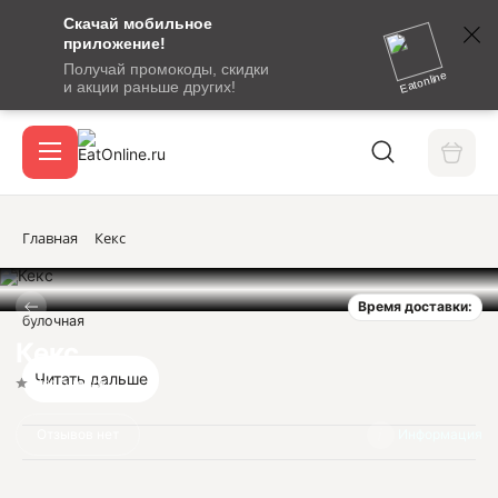
Скачай мобильное
номер
приложение!
SMS-
Получай промокоды, скидки
сообщение
Eatonline
и акции раньше других!
с
Акции
кодом
подтверждения
О сервисе
Главная
Кекс
Время доставки:
Откры
булочная
Вход / регистрация
Кекс
Читать дальше
Нет оценок
Отзывов нет
Информация