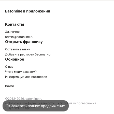
Eatonline в приложении
О
Контакты
О
Эл. почта:
admin@eatonline.ru
Открыть франшизу
Оставить заявку
Добавить ресторан бесплатно
Основное
Войти
О нас
Что с моим заказом?
Информация для партнеров
Город
Анапа
Войти
Написать в техподдержку
©2012-2026, eatonline.ru
• Политика конфиденциальности
• Условия использования
🚀 Заказать полное продвижение
• Публичная оферта