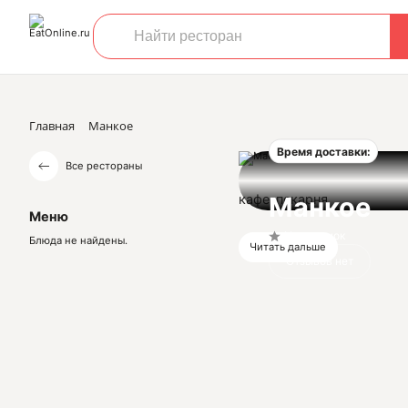
Главная
Манкое
Время доставки:
Все рестораны
кафе-пекарня
Манкое
Меню
Нет оценок
Блюда не найдены.
Читать дальше
Отзывов нет