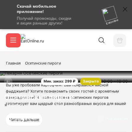
Скачай мобильное
номер
приложение!
SMS-
Получай промокоды, скидки
сообщение
Eatonline
и акции раньше других!
с
Акции
кодом
подтверждения
О сервисе
Главная
Осетинские пироги
10:00 - 19:00
Мин. заказ: 299 ₽
Закрыто
Откры
Вы уже пробовали картофчин? Вам понравился мясной
Вход / регистрация
Пекарня
фыдджынта? Хотите познакомить своих гостей с ароматным
Осетинские пироги
цахараджином? В Анапе доставка осетинских пирогов
гарантирует вам щедрый стол разнообразных вкусов для вашей
5.0
из 5
семьи и дорогих гостей!
Отзывы
5
Информация
Читать дальше
Круглые закрытые пироги из тонкого теста с сочной начинкой
выпекают более тысячи лет, а их старинные рецепты