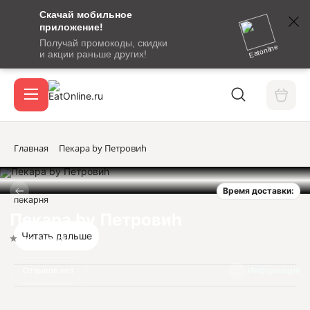
Скачай мобильное
номер
приложение!
SMS-
Получай промокоды, скидки
сообщение
Eatonline
и акции раньше других!
с
Акции
кодом
подтверждения
О сервисе
Главная
Пекара by Петровиh
Время доставки:
Откры
пекарня
Вход / регистрация
Пекара by Петровиh
Читать дальше
Нет оценок
Отзывов нет
Информация