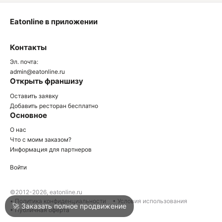
Eatonline в приложении
О
Контакты
О
Эл. почта:
admin@eatonline.ru
Открыть франшизу
Оставить заявку
Добавить ресторан бесплатно
Основное
Войти
О нас
Что с моим заказом?
Информация для партнеров
Город
Анапа
Войти
Написать в техподдержку
©2012-2026, eatonline.ru
• Политика конфиденциальности
• Условия использования
🚀 Заказать полное продвижение
• Публичная оферта