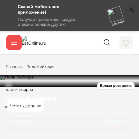
Скачай мобильное
номер
приложение!
SMS-
Получай промокоды, скидки
сообщение
Eatonline
и акции раньше других!
с
Акции
кодом
подтверждения
О сервисе
Главная
Поль бейкери
Время доставки:
Откры
кафе-пекарня
Вход / регистрация
Поль бейкери
Читать дальше
Нет оценок
Отзывов нет
Информация