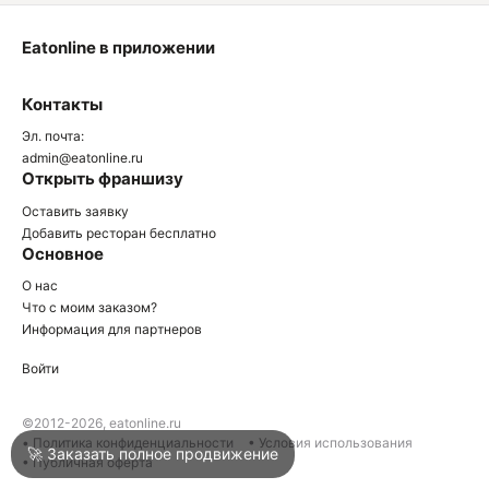
Eatonline в приложении
О
Контакты
О
Эл. почта:
admin@eatonline.ru
Открыть франшизу
Оставить заявку
Добавить ресторан бесплатно
Основное
Войти
О нас
Что с моим заказом?
Информация для партнеров
Город
Анапа
Войти
Написать в техподдержку
©2012-2026, eatonline.ru
• Политика конфиденциальности
• Условия использования
🚀 Заказать полное продвижение
• Публичная оферта