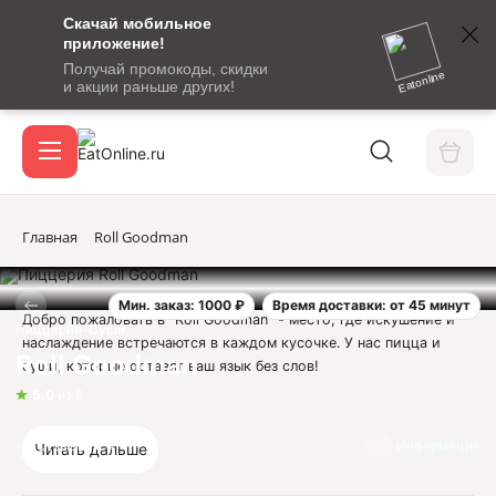
Скачай мобильное
номер
приложение!
SMS-
Получай промокоды, скидки
сообщение
Eatonline
и акции раньше других!
с
Акции
кодом
подтверждения
О сервисе
Главная
Roll Goodman
Мин. заказ: 1000 ₽
Время доставки: от 45 минут
Откры
Добро пожаловать в "Roll Goodman" - место, где искушение и
Вход / регистрация
Пиццерия-Суши
наслаждение встречаются в каждом кусочке. У нас пицца и
Roll Goodman
суши, которые оставят ваш язык без слов!
5.0
из 5
Наши повара - настоящие мастера с многолетним опытом,
которые готовят каждое блюдо с любовью и страстью. Мы
Отзывы
4
Информация
Читать дальше
используем только самые качественные ингредиенты, чтобы
доставить вам непревзойденные вкусовые ощущения.