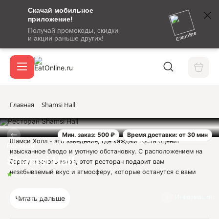
Скачай мобильное
номер
приложение!
SMS-
Получай промокоды, скидки
сообщение
Eatonline
и акции раньше других!
с
Акции
кодом
подтверждения
О сервисе
Главная
Shamsi Hall
Мин. заказ: 500 ₽
Время доставки: от 30 мин
Откры
Шамси Холл - это заведение, где каждый гость оценит
Вход / регистрация
Ресторан
изысканное блюдо и уютную обстановку. С расположением на
Shamsi Hall
берегу Черного моря, этот ресторан подарит вам
незабываемый вкус и атмосферу, которые останутся с вами
5.0
из 5
навсегда.
Отзывы
5
Информация
Читать дальше
Наше меню поражает разнообразием блюд, угодит каждому
вкусу - от традиционных кавказских рецептов до европейских