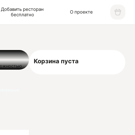
Добавить ресторан
О проекте
бесплатно
Корзина пуста
зможностью
во блюд в
нформация
и, роллов и
ыми.
ы и
отмечают