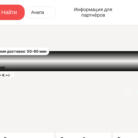
Информация для
Анапа
партнёров
емя доставки: 50-80 мин
ия:
тер
ровна
И