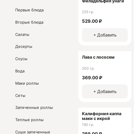
Филадельфия унаги
Первые блюда
225 гр.
529.00 ₽
Вторые блюда
Салаты
+ Добавить
Десерты
Лава с лососем
Соусы
200 гр.
Вода
369.00 ₽
Маки роллы
+ Добавить
Сеты
Запеченные роллы
Калифорния каппа
маки с икрой
Теплые роллы
190 гр.
Ск
Суши запеченные
289.00 ₽