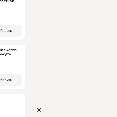
реветкой
бавить
ия каппа
унжуте
бавить