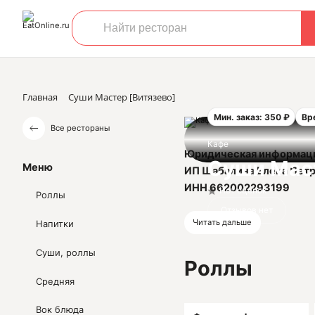
Главная
Суши Мастер [Витязево]
Мин. заказ: 350 ₽
Вр
Все рестораны
Кафе
Юридическая информац
Суши Мас
Меню
ИП Шабалина Елена Пет
ИНН 662002293199
Нет оценок
Роллы
ОГРН 315668100005061
Отзывов нет
Читать дальше
Напитки
Суши, роллы
Роллы
Средняя
Вок блюда