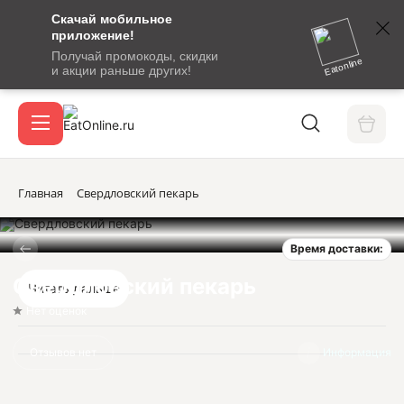
Скачай мобильное
номер
приложение!
SMS-
Получай промокоды, скидки
сообщение
Eatonline
и акции раньше других!
с
Акции
кодом
подтверждения
О сервисе
Главная
Свердловский пекарь
Время доставки:
Откры
Вход / регистрация
Свердловский пекарь
Читать дальше
Нет оценок
Отзывов нет
Информация