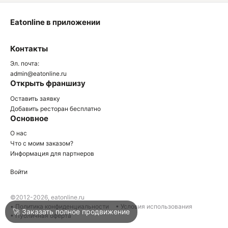
Eatonline в приложении
О
Контакты
О
Эл. почта:
admin@eatonline.ru
Открыть франшизу
Оставить заявку
Добавить ресторан бесплатно
Основное
Войти
О нас
Что с моим заказом?
Информация для партнеров
Город
Анапа
Войти
Написать в техподдержку
©2012-2026, eatonline.ru
• Политика конфиденциальности
• Условия использования
🚀 Заказать полное продвижение
• Публичная оферта