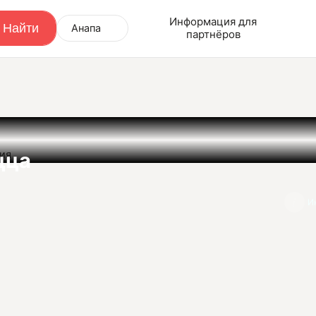
Информация для
Анапа
партнёров
ния
цца
И