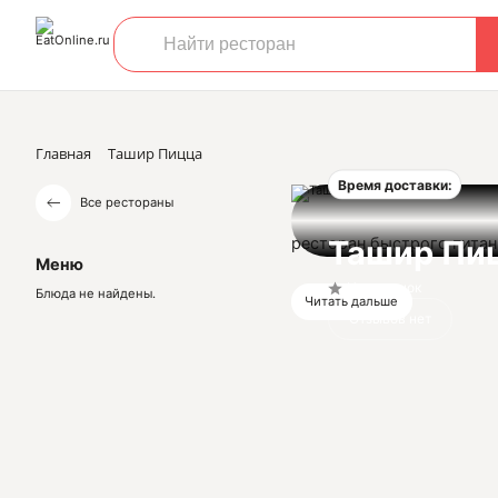
Главная
Ташир Пицца
Время доставки:
Все рестораны
ресторан быстрого пита
Ташир Пи
Меню
Нет оценок
Блюда не найдены.
Читать дальше
Отзывов нет