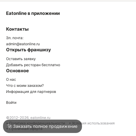
Eatonline в приложении
О
Контакты
О
Эл. почта:
admin@eatonline.ru
Открыть франшизу
Оставить заявку
Добавить ресторан бесплатно
Основное
Войти
О нас
Что с моим заказом?
Информация для партнеров
Город
Анапа
Войти
Написать в техподдержку
©2012-2026, eatonline.ru
• Политика конфиденциальности
• Условия использования
🚀 Заказать полное продвижение
• Публичная оферта