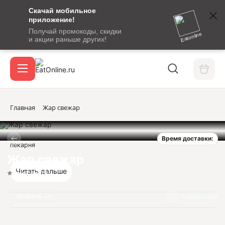
Скачай мобильное
номер
приложение!
SMS-
Получай промокоды, скидки
сообщение
Eatonline
и акции раньше других!
с
Акции
кодом
подтверждения
О сервисе
Главная
Жар свежар
Время доставки:
Откры
пекарня
Вход / регистрация
Жар свежар
Читать дальше
Нет оценок
Отзывов нет
Информация