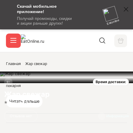
Скачай мобильное
номер
приложение!
SMS-
Получай промокоды, скидки
сообщение
Eatonline
и акции раньше других!
с
Акции
кодом
подтверждения
О сервисе
Главная
Жар свежар
Время доставки:
Откры
пекарня
Вход / регистрация
Жар свежар
Читать дальше
Нет оценок
Отзывов нет
Информация