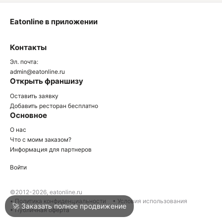
Eatonline в приложении
О
Контакты
О
Эл. почта:
admin@eatonline.ru
Открыть франшизу
Оставить заявку
Добавить ресторан бесплатно
Основное
Войти
О нас
Что с моим заказом?
Информация для партнеров
Город
Анапа
Войти
Написать в техподдержку
©2012-2026, eatonline.ru
• Политика конфиденциальности
• Условия использования
🚀 Заказать полное продвижение
• Публичная оферта