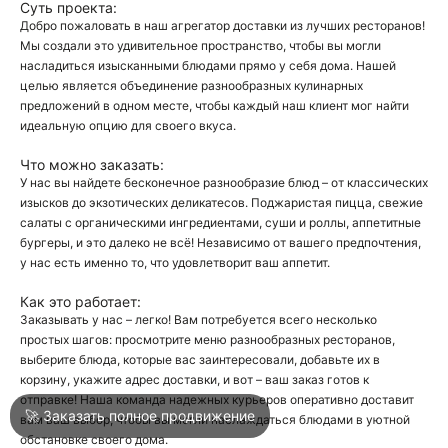
Суть проекта:
Добро пожаловать в наш агрегатор доставки из лучших ресторанов!
Мы создали это удивительное пространство, чтобы вы могли
О
насладиться изысканными блюдами прямо у себя дома. Нашей
целью является объединение разнообразных кулинарных
О
предложений в одном месте, чтобы каждый наш клиент мог найти
идеальную опцию для своего вкуса.
Что можно заказать:
У нас вы найдете бесконечное разнообразие блюд – от классических
изысков до экзотических деликатесов. Поджаристая пицца, свежие
салаты с органическими ингредиентами, суши и роллы, аппетитные
бургеры, и это далеко не всё! Независимо от вашего предпочтения,
Войти
у нас есть именно то, что удовлетворит ваш аппетит.
Как это работает:
Город
Анапа
Заказывать у нас – легко! Вам потребуется всего несколько
простых шагов: просмотрите меню разнообразных ресторанов,
выберите блюда, которые вас заинтересовали, добавьте их в
корзину, укажите адрес доставки, и вот – ваш заказ готов к
Написать в техподдержку
отправке! Наша команда надежных курьеров оперативно доставит
🚀 Заказать полное продвижение
вам ваш выбор, чтобы вы могли наслаждаться блюдами в уютной
обстановке своего дома.