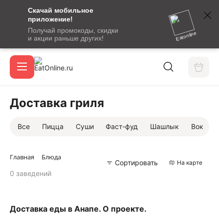
Скачай мобильное
номер
приложение!
SMS-
Получай промокоды, скидки
сообщение
Eatonline
и акции раньше других!
с
Акции
кодом
подтверждения
О сервисе
Доставка гриля
Все
Пицца
Суши
Фаст-фуд
Шашлык
Вок
Откры
Вход / регистрация
Главная
Блюда
Сортировать
На карте
0 заведений
Доставка еды в Анапе. О проекте.