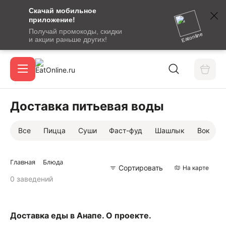
Скачай мобильное
номер
приложение!
SMS-
Получай промокоды, скидки
сообщение
Eatonline
и акции раньше других!
с
Акции
кодом
подтверждения
О сервисе
Доставка питьевая воды
Все
Пицца
Суши
Фаст-фуд
Шашлык
Вок
Откры
Вход / регистрация
Главная
Блюда
Сортировать
На карте
0 заведений
Доставка еды в Анапе. О проекте.