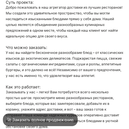
Суть проекта:
Добро пожаловать в наш агрегатор доставки из лучших ресторанов!
Мы создали это удивительное пространство, чтобы вы могли
О
насладиться изысканными блюдами прямо у себя дома. Нашей
целью является объединение разнообразных кулинарных
О
предложений в одном месте, чтобы каждый наш клиент мог найти
идеальную опцию для своего вкуса.
Что можно заказать:
У нас вы найдете бесконечное разнообразие блюд – от классических
изысков до экзотических деликатесов. Поджаристая пицца, свежие
салаты с органическими ингредиентами, суши и роллы, аппетитные
бургеры, и это далеко не всё! Независимо от вашего предпочтения,
Войти
у нас есть именно то, что удовлетворит ваш аппетит.
Как это работает:
Город
Анапа
Заказывать у нас – легко! Вам потребуется всего несколько
простых шагов: просмотрите меню разнообразных ресторанов,
выберите блюда, которые вас заинтересовали, добавьте их в
корзину, укажите адрес доставки, и вот – ваш заказ готов к
Написать в техподдержку
отправке! Наша команда надежных курьеров оперативно доставит
🚀 Заказать полное продвижение
вам ваш выбор, чтобы вы могли наслаждаться блюдами в уютной
обстановке своего дома.