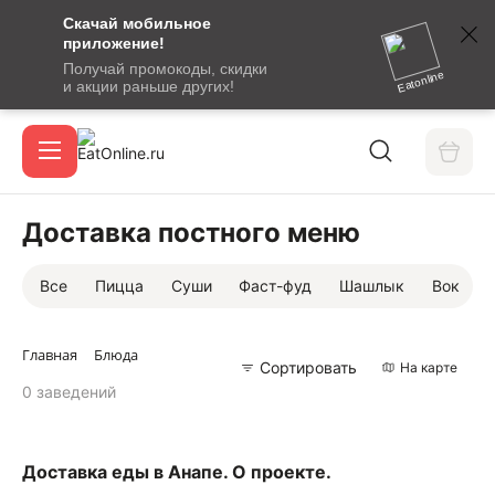
Скачай мобильное
номер
приложение!
SMS-
Получай промокоды, скидки
сообщение
Eatonline
и акции раньше других!
с
Акции
кодом
подтверждения
О сервисе
Доставка постного меню
Все
Пицца
Суши
Фаст-фуд
Шашлык
Вок
Откры
Вход / регистрация
Главная
Блюда
Сортировать
На карте
0 заведений
Доставка еды в Анапе. О проекте.