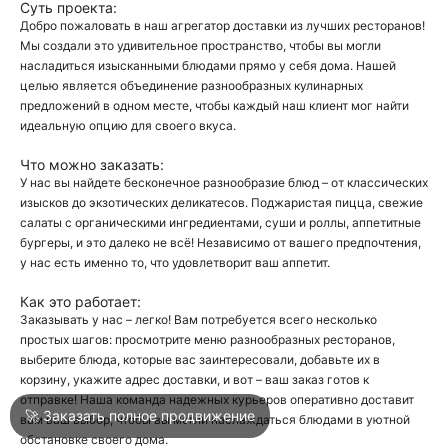
Суть проекта:
Добро пожаловать в наш агрегатор доставки из лучших ресторанов!
Мы создали это удивительное пространство, чтобы вы могли
О
насладиться изысканными блюдами прямо у себя дома. Нашей
целью является объединение разнообразных кулинарных
О
предложений в одном месте, чтобы каждый наш клиент мог найти
идеальную опцию для своего вкуса.
Что можно заказать:
У нас вы найдете бесконечное разнообразие блюд – от классических
изысков до экзотических деликатесов. Поджаристая пицца, свежие
салаты с органическими ингредиентами, суши и роллы, аппетитные
бургеры, и это далеко не всё! Независимо от вашего предпочтения,
Войти
у нас есть именно то, что удовлетворит ваш аппетит.
Как это работает:
Город
Анапа
Заказывать у нас – легко! Вам потребуется всего несколько
простых шагов: просмотрите меню разнообразных ресторанов,
выберите блюда, которые вас заинтересовали, добавьте их в
корзину, укажите адрес доставки, и вот – ваш заказ готов к
Написать в техподдержку
отправке! Наша команда надежных курьеров оперативно доставит
🚀 Заказать полное продвижение
вам ваш выбор, чтобы вы могли наслаждаться блюдами в уютной
обстановке своего дома.