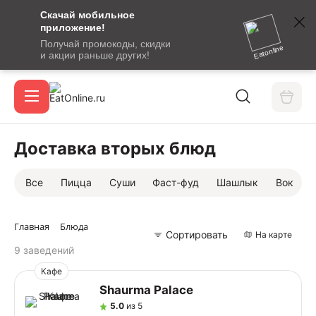
Скачай мобильное
номер
приложение!
SMS-
Получай промокоды, скидки
сообщение
Eatonline
и акции раньше других!
с
Акции
кодом
подтверждения
О сервисе
Доставка вторых блюд
Все
Пицца
Суши
Фаст-фуд
Шашлык
Вок
Откры
Вход / регистрация
Главная
Блюда
Сортировать
На карте
9 заведений
Кафе
Shaurma Palace
5.0
из 5