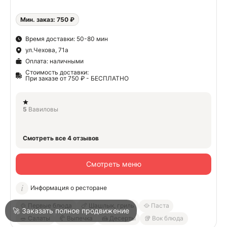
Мин. заказ: 750 ₽
О
Время доставки: 50-80 мин
ул.Чехова, 71а
О
Оплата: наличными
Стоимость доставки:
При заказе от 750 ₽ - БЕСПЛАТНО
5
Вавиловы
Войти
Смотреть все 4 отзывов
Город
Анапа
Смотреть меню
Информация о ресторане
Написать в техподдержку
🍲 Первые блюда
🍗 Шашлык, гриль
🥘 Паста
🚀 Заказать полное продвижение
🥗 Салаты
🥐 Выпечка
🍰 Десерты
🥡 Вок блюда