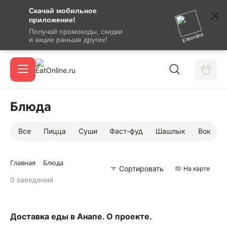
Скачай мобильное
номер
приложение!
SMS-
Получай промокоды, скидки
сообщение
Eatonline
и акции раньше других!
с
Акции
кодом
подтверждения
О сервисе
Блюда
Все
Пицца
Суши
Фаст-фуд
Шашлык
Вок
Откры
Вход / регистрация
Главная
Блюда
Сортировать
На карте
0 заведений
Доставка еды в Анапе. О проекте.