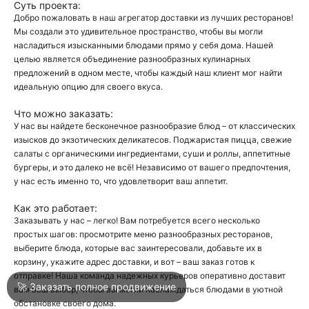
Суть проекта:
Добро пожаловать в наш агрегатор доставки из лучших ресторанов!
Мы создали это удивительное пространство, чтобы вы могли
О
насладиться изысканными блюдами прямо у себя дома. Нашей
целью является объединение разнообразных кулинарных
О
предложений в одном месте, чтобы каждый наш клиент мог найти
идеальную опцию для своего вкуса.
Что можно заказать:
У нас вы найдете бесконечное разнообразие блюд – от классических
изысков до экзотических деликатесов. Поджаристая пицца, свежие
салаты с органическими ингредиентами, суши и роллы, аппетитные
бургеры, и это далеко не всё! Независимо от вашего предпочтения,
Войти
у нас есть именно то, что удовлетворит ваш аппетит.
Как это работает:
Город
Анапа
Заказывать у нас – легко! Вам потребуется всего несколько
простых шагов: просмотрите меню разнообразных ресторанов,
выберите блюда, которые вас заинтересовали, добавьте их в
корзину, укажите адрес доставки, и вот – ваш заказ готов к
Написать в техподдержку
отправке! Наша команда надежных курьеров оперативно доставит
🚀 Заказать полное продвижение
вам ваш выбор, чтобы вы могли наслаждаться блюдами в уютной
обстановке своего дома.